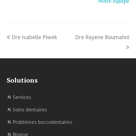
Notre équipe
previous
Dre Isabelle Piwek
Dre Rayene Boumahni
next
post:
post:
Solutions
Services
Soins dentaires
Problèmes buccodentaires
Blogue