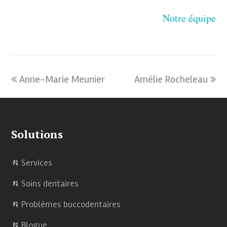
Notre équipe
previous
Anne-Marie Meunier
Amélie Rocheleau
next
post:
post:
Solutions
Services
Soins dentaires
Problèmes buccodentaires
Blogue