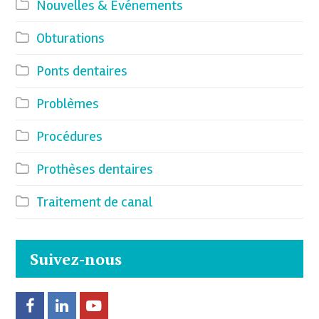
Nouvelles & Événements
Obturations
Ponts dentaires
Problèmes
Procédures
Prothèses dentaires
Traitement de canal
Suivez-nous
F
L
Y