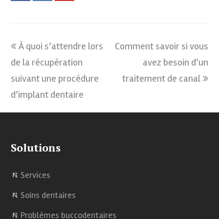
a
i
o
c
n
u
previous
À quoi s’attendre lors
Comment savoir si vous
next
e
k
t
de la récupération
post:
post:
avez besoin d’un
b
e
u
suivant une procédure
traitement de canal
o
d
b
d’implant dentaire
o
I
e
k
n
Solutions
Services
Soins dentaires
Problèmes buccodentaires