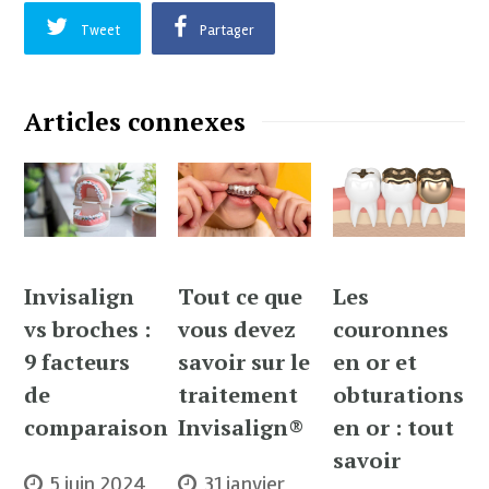
Tweet
Partager
Articles connexes
Invisalign
Tout ce que
Les
vs broches :
vous devez
couronnes
9 facteurs
savoir sur le
en or et
de
traitement
obturations
comparaison
Invisalign®
en or : tout
savoir
5 juin 2024
31 janvier