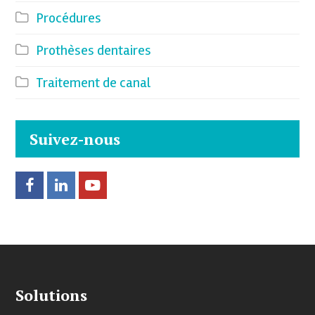
Procédures
Prothèses dentaires
Traitement de canal
Suivez-nous
F
L
Y
a
i
o
c
n
u
e
k
t
Solutions
b
e
u